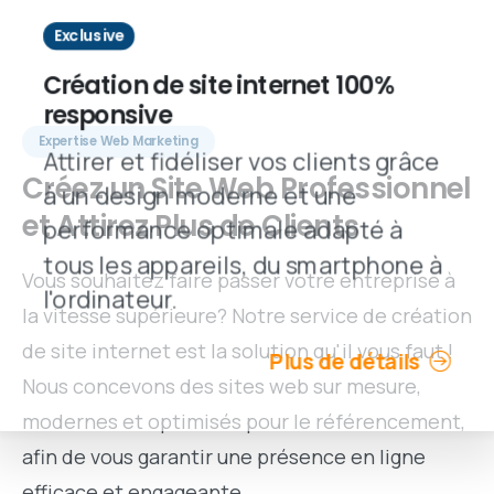
Exclusive
Création de site internet 100%
responsive
Expertise Web Marketing
Attirer et fidéliser vos clients grâce
Créez
un
Site
Web
Professionnel
à un design moderne et une
et
Attirez
Plus
de
Clients
performance optimale adapté à
tous les appareils, du smartphone à
Vous souhaitez faire passer votre entreprise à
l'ordinateur.
la vitesse supérieure? Notre service de création
de site internet est la solution qu'il vous faut !
Plus de détails
Nous concevons des sites web sur mesure,
modernes et optimisés pour le référencement,
afin de vous garantir une présence en ligne
efficace et engageante.