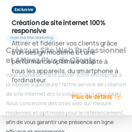
Exclusive
Création de site internet 100%
responsive
Expertise Web Marketing
Attirer et fidéliser vos clients grâce
Créez
un
Site
Web
Professionnel
à un design moderne et une
et
Attirez
Plus
de
Clients
performance optimale adapté à
tous les appareils, du smartphone à
Vous souhaitez faire passer votre entreprise à
l'ordinateur.
la vitesse supérieure? Notre service de création
de site internet est la solution qu'il vous faut !
Plus de détails
Nous concevons des sites web sur mesure,
modernes et optimisés pour le référencement,
afin de vous garantir une présence en ligne
efficace et engageante.