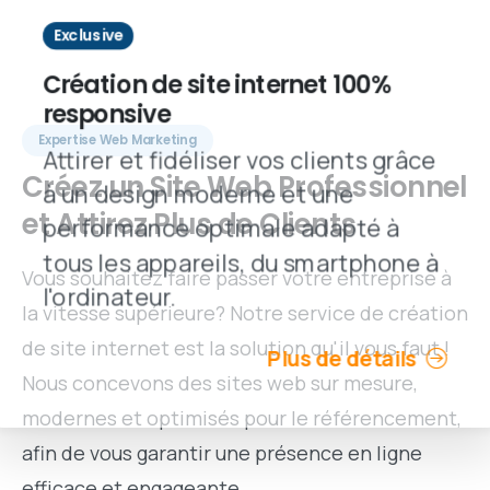
Exclusive
Création de site internet 100%
responsive
Expertise Web Marketing
Attirer et fidéliser vos clients grâce
Créez
un
Site
Web
Professionnel
à un design moderne et une
et
Attirez
Plus
de
Clients
performance optimale adapté à
tous les appareils, du smartphone à
Vous souhaitez faire passer votre entreprise à
l'ordinateur.
la vitesse supérieure? Notre service de création
de site internet est la solution qu'il vous faut !
Plus de détails
Nous concevons des sites web sur mesure,
modernes et optimisés pour le référencement,
afin de vous garantir une présence en ligne
efficace et engageante.