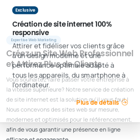
Exclusive
Création de site internet 100%
responsive
Expertise Web Marketing
Attirer et fidéliser vos clients grâce
Créez
un
Site
Web
Professionnel
à un design moderne et une
et
Attirez
Plus
de
Clients
performance optimale adapté à
tous les appareils, du smartphone à
Vous souhaitez faire passer votre entreprise à
l'ordinateur.
la vitesse supérieure? Notre service de création
de site internet est la solution qu'il vous faut !
Plus de détails
Nous concevons des sites web sur mesure,
modernes et optimisés pour le référencement,
afin de vous garantir une présence en ligne
efficace et engageante.