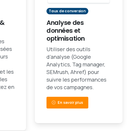
Taux de conversion
 &
Analyse des
données et
optimisation
es
isées
Utiliser des outils
eurs
d’analyse (Google
Analytics, Tag manager,
 et les
SEMrush, Ahref) pour
les
suivre les performances
tez en
de vos campagnes.
En savoir plus