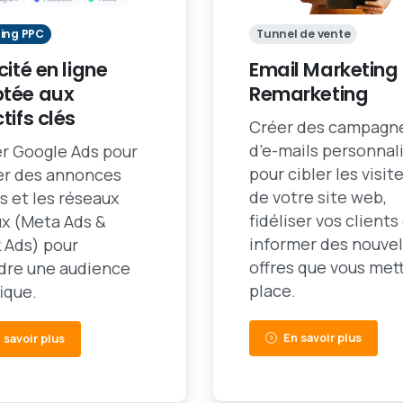
ing PPC
Tunnel de vente
cité en ligne
Email Marketing
tée aux
Remarketing
tifs clés
Créer des campagn
d’e-mails personnal
er Google Ads pour
pour cibler les visit
ser des annonces
de votre site web,
s et les réseaux
fidéliser vos clients
ux (Meta Ads &
informer des nouvel
 Ads) pour
offres que vous met
ndre une audience
place.
ique.
En savoir plus
 savoir plus