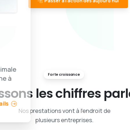
Passer à l'action dès aujourd'hui
imale
Forte croissance
ne à
issons
les
chiffres
parl
ails
Nos prestations vont à l'endroit de
plusieurs entreprises.