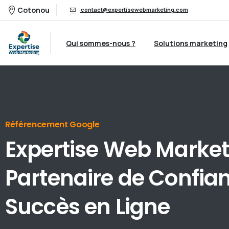
Cotonou
contact@expertisewebmarketing.com
Qui sommes-nous ?
Solutions marketing
Référencement Google
Expertise
Web
Market
Partenaire
de
Confia
Succès
en
Ligne