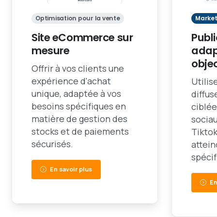
Optimisation pour la vente
Market
Site eCommerce sur
Publi
mesure
adap
objec
Offrir à vos clients une
expérience d'achat
Utilis
unique, adaptée à vos
diffu
besoins spécifiques en
ciblée
matière de gestion des
socia
stocks et de paiements
Tiktok
sécurisés.
attei
spécif
En savoir plus
En