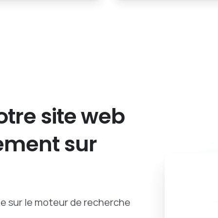
otre
site
web
ement
sur
ue sur le moteur de recherche