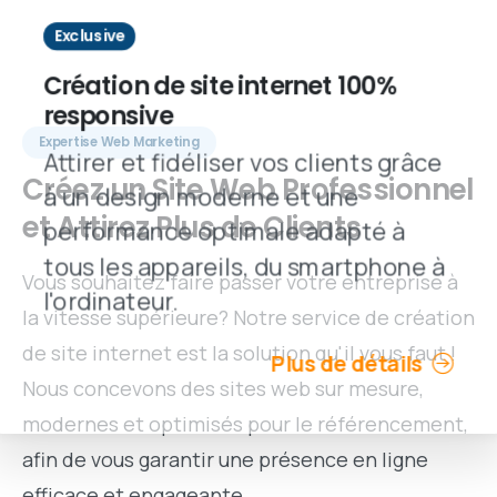
Exclusive
Création de site internet 100%
responsive
Expertise Web Marketing
Attirer et fidéliser vos clients grâce
Créez
un
Site
Web
Professionnel
à un design moderne et une
et
Attirez
Plus
de
Clients
performance optimale adapté à
tous les appareils, du smartphone à
Vous souhaitez faire passer votre entreprise à
l'ordinateur.
la vitesse supérieure? Notre service de création
de site internet est la solution qu'il vous faut !
Plus de détails
Nous concevons des sites web sur mesure,
modernes et optimisés pour le référencement,
afin de vous garantir une présence en ligne
efficace et engageante.