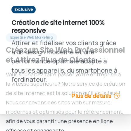
Exclusive
Création de site internet 100%
responsive
Expertise Web Marketing
Attirer et fidéliser vos clients grâce
Créez
un
Site
Web
Professionnel
à un design moderne et une
et
Attirez
Plus
de
Clients
performance optimale adapté à
tous les appareils, du smartphone à
Vous souhaitez faire passer votre entreprise à
l'ordinateur.
la vitesse supérieure? Notre service de création
de site internet est la solution qu'il vous faut !
Plus de détails
Nous concevons des sites web sur mesure,
modernes et optimisés pour le référencement,
afin de vous garantir une présence en ligne
efficace et engageante.