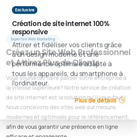
Exclusive
Création de site internet 100%
responsive
Expertise Web Marketing
Attirer et fidéliser vos clients grâce
Créez
un
Site
Web
Professionnel
à un design moderne et une
et
Attirez
Plus
de
Clients
performance optimale adapté à
tous les appareils, du smartphone à
Vous souhaitez faire passer votre entreprise à
l'ordinateur.
la vitesse supérieure? Notre service de création
de site internet est la solution qu'il vous faut !
Plus de détails
Nous concevons des sites web sur mesure,
modernes et optimisés pour le référencement,
afin de vous garantir une présence en ligne
efficace et engageante.