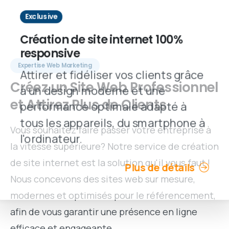
Exclusive
Création de site internet 100%
responsive
Expertise Web Marketing
Attirer et fidéliser vos clients grâce
Créez
un
Site
Web
Professionnel
à un design moderne et une
et
Attirez
Plus
de
Clients
performance optimale adapté à
tous les appareils, du smartphone à
Vous souhaitez faire passer votre entreprise à
l'ordinateur.
la vitesse supérieure? Notre service de création
de site internet est la solution qu'il vous faut !
Plus de détails
Nous concevons des sites web sur mesure,
modernes et optimisés pour le référencement,
afin de vous garantir une présence en ligne
efficace et engageante.