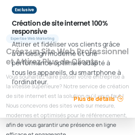
Exclusive
Création de site internet 100%
responsive
Expertise Web Marketing
Attirer et fidéliser vos clients grâce
Créez
un
Site
Web
Professionnel
à un design moderne et une
et
Attirez
Plus
de
Clients
performance optimale adapté à
tous les appareils, du smartphone à
Vous souhaitez faire passer votre entreprise à
l'ordinateur.
la vitesse supérieure? Notre service de création
de site internet est la solution qu'il vous faut !
Plus de détails
Nous concevons des sites web sur mesure,
modernes et optimisés pour le référencement,
afin de vous garantir une présence en ligne
efficace et engageante.