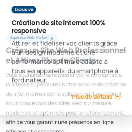
Exclusive
Création de site internet 100%
responsive
Expertise Web Marketing
Attirer et fidéliser vos clients grâce
Créez
un
Site
Web
Professionnel
à un design moderne et une
et
Attirez
Plus
de
Clients
performance optimale adapté à
tous les appareils, du smartphone à
Vous souhaitez faire passer votre entreprise à
l'ordinateur.
la vitesse supérieure? Notre service de création
de site internet est la solution qu'il vous faut !
Plus de détails
Nous concevons des sites web sur mesure,
modernes et optimisés pour le référencement,
afin de vous garantir une présence en ligne
efficace et engageante.