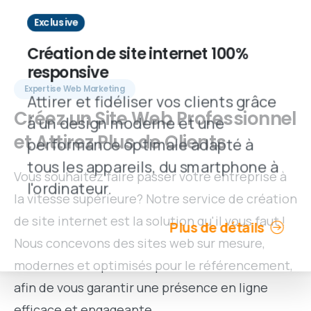
Exclusive
Création de site internet 100%
responsive
Expertise Web Marketing
Attirer et fidéliser vos clients grâce
Créez
un
Site
Web
Professionnel
à un design moderne et une
et
Attirez
Plus
de
Clients
performance optimale adapté à
tous les appareils, du smartphone à
Vous souhaitez faire passer votre entreprise à
l'ordinateur.
la vitesse supérieure? Notre service de création
de site internet est la solution qu'il vous faut !
Plus de détails
Nous concevons des sites web sur mesure,
modernes et optimisés pour le référencement,
afin de vous garantir une présence en ligne
efficace et engageante.