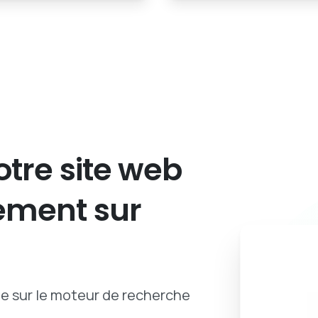
otre
site
web
ement
sur
ue sur le moteur de recherche