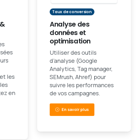
Taux de conversion
 &
Analyse des
données et
optimisation
es
isées
Utiliser des outils
eurs
d’analyse (Google
Analytics, Tag manager,
 et les
SEMrush, Ahref) pour
les
suivre les performances
tez en
de vos campagnes.
En savoir plus