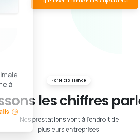
Passer à l'action dès aujourd'hui
imale
Forte croissance
ne à
issons
les
chiffres
parl
ails
Nos prestations vont à l'endroit de
plusieurs entreprises.