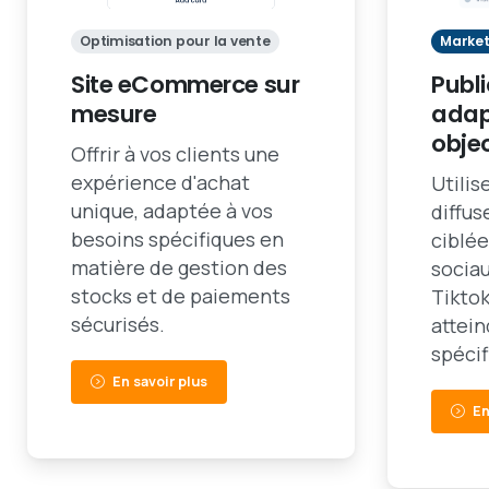
Optimisation pour la vente
Market
Site eCommerce sur
Publi
mesure
adap
objec
Offrir à vos clients une
expérience d'achat
Utilis
unique, adaptée à vos
diffu
besoins spécifiques en
ciblée
matière de gestion des
socia
stocks et de paiements
Tiktok
sécurisés.
attei
spécif
En savoir plus
En