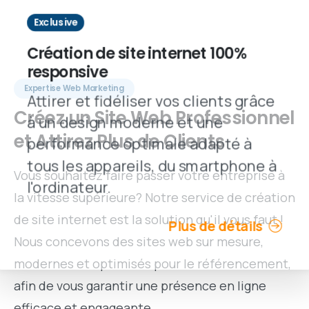
Exclusive
Création de site internet 100%
responsive
Expertise Web Marketing
Attirer et fidéliser vos clients grâce
Créez
un
Site
Web
Professionnel
à un design moderne et une
et
Attirez
Plus
de
Clients
performance optimale adapté à
tous les appareils, du smartphone à
Vous souhaitez faire passer votre entreprise à
l'ordinateur.
la vitesse supérieure? Notre service de création
de site internet est la solution qu'il vous faut !
Plus de détails
Nous concevons des sites web sur mesure,
modernes et optimisés pour le référencement,
afin de vous garantir une présence en ligne
efficace et engageante.