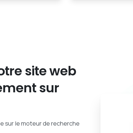
otre
site
web
ement
sur
ue sur le moteur de recherche