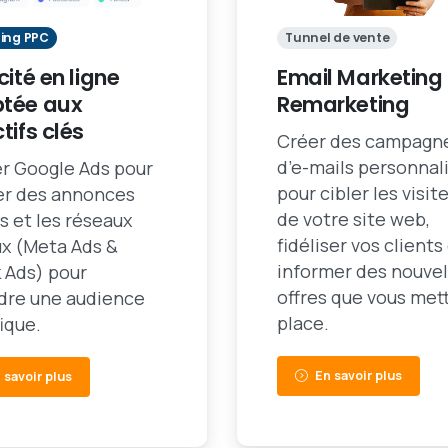
ing PPC
Tunnel de vente
cité en ligne
Email Marketing
tée aux
Remarketing
tifs clés
Créer des campagn
d’e-mails personnal
er Google Ads pour
pour cibler les visit
ser des annonces
de votre site web,
s et les réseaux
fidéliser vos clients
ux (Meta Ads &
informer des nouvel
 Ads) pour
offres que vous met
ndre une audience
place.
ique.
En savoir plus
 savoir plus