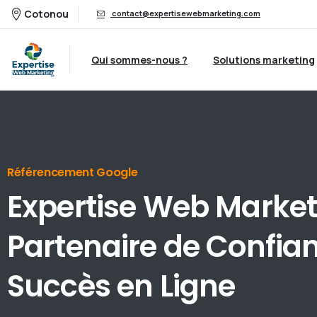
Cotonou
contact@expertisewebmarketing.com
Qui sommes-nous ?
Solutions marketing
Référencement Google
Expertise
Web
Market
Partenaire
de
Confia
Succès
en
Ligne