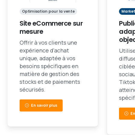
Optimisation pour la vente
Market
Site eCommerce sur
Publi
mesure
adap
objec
Offrir à vos clients une
expérience d'achat
Utilis
unique, adaptée à vos
diffu
besoins spécifiques en
ciblée
matière de gestion des
socia
stocks et de paiements
Tiktok
sécurisés.
attei
spécif
En savoir plus
En