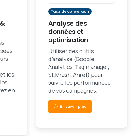
Taux de conversion
 &
Analyse des
données et
optimisation
es
isées
Utiliser des outils
eurs
d’analyse (Google
Analytics, Tag manager,
 et les
SEMrush, Ahref) pour
les
suivre les performances
tez en
de vos campagnes.
En savoir plus