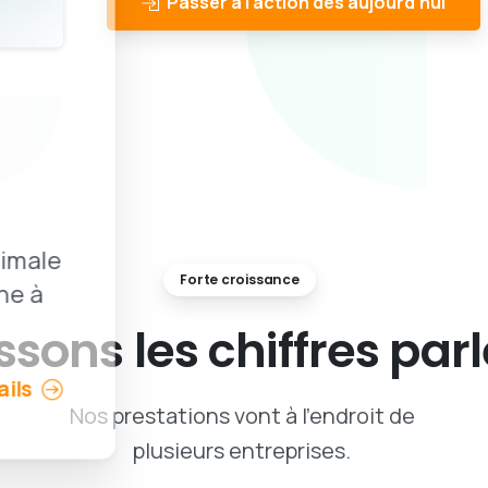
Passer à l'action dès aujourd'hui
imale
Forte croissance
ne à
issons
les
chiffres
parl
ails
Nos prestations vont à l'endroit de
plusieurs entreprises.