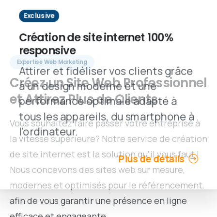
Exclusive
Création de site internet 100%
responsive
Expertise Web Marketing
Attirer et fidéliser vos clients grâce
Créez
un
Site
Web
Professionnel
à un design moderne et une
et
Attirez
Plus
de
Clients
performance optimale adapté à
tous les appareils, du smartphone à
Vous souhaitez faire passer votre entreprise à
l'ordinateur.
la vitesse supérieure? Notre service de création
de site internet est la solution qu'il vous faut !
Plus de détails
Nous concevons des sites web sur mesure,
modernes et optimisés pour le référencement,
afin de vous garantir une présence en ligne
efficace et engageante.