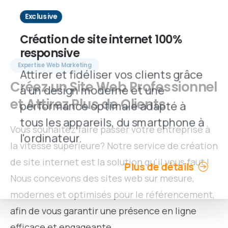
Exclusive
Création de site internet 100%
responsive
Expertise Web Marketing
Attirer et fidéliser vos clients grâce
Créez
un
Site
Web
Professionnel
à un design moderne et une
et
Attirez
Plus
de
Clients
performance optimale adapté à
tous les appareils, du smartphone à
Vous souhaitez faire passer votre entreprise à
l'ordinateur.
la vitesse supérieure? Notre service de création
de site internet est la solution qu'il vous faut !
Plus de détails
Nous concevons des sites web sur mesure,
modernes et optimisés pour le référencement,
afin de vous garantir une présence en ligne
efficace et engageante.