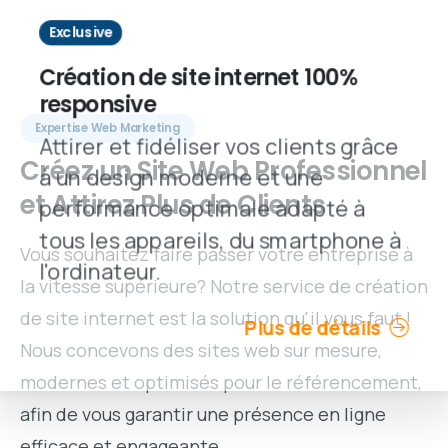
Exclusive
Création de site internet 100%
responsive
Expertise Web Marketing
Attirer et fidéliser vos clients grâce
Créez
un
Site
Web
Professionnel
à un design moderne et une
et
Attirez
Plus
de
Clients
performance optimale adapté à
tous les appareils, du smartphone à
Vous souhaitez faire passer votre entreprise à
l'ordinateur.
la vitesse supérieure? Notre service de création
de site internet est la solution qu'il vous faut !
Plus de détails
Nous concevons des sites web sur mesure,
modernes et optimisés pour le référencement,
afin de vous garantir une présence en ligne
efficace et engageante.